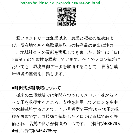
https://af.idnet.co.jp/products/melon.html
愛ファクトリーは創業以来、農業と福祉の連携およ
び、所在地である鳥取県鳥取市の特産品の創出に注力
し、地域社会への貢献を実現してきました。近年は「IoT
×農業」の可能性を模索しています。今回のメロン栽培に
おいても、環境制御データを取得することで、最適な栽
培環境の整備を目指します。
■町田式水耕栽培について
従来の土壌栽培では年間をつうじてメロン１株から２
～３玉を収穫するところ、支柱を利用してメロンを空中
で水耕栽培することで、４か月程度で平均30～40玉の収
穫が可能です。同技術で栽培したメロンは市場で高く評
価され、品質の良さが特徴の１つです。（特許第535795
4号／特許第5464765号）