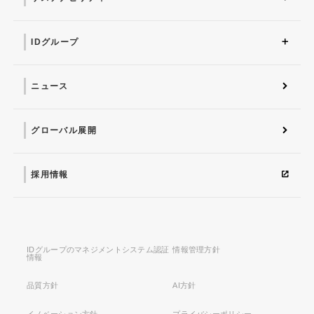
サステナビリティ トップ
IDグループが考える
人的資本経営に向けて
社会との関わり
事業活動を通した取り組
数字で見るIDグループ
トップメッセージ
マテリアリティ
環境
ガバナンス
健康経営
ISO26000
「サステナビリティ」と
み
は
IDグループ
IDグループ トップ
株式会社 プライド
ID武漢
IDアメリカ
株式会社インフォメーシ
愛ファクトリー株式会社
IDシンガポール
IDヨーロッパ
ョン・ディベロプメント
ニュース
グローバル展開
採用情報
IDグループのマネジメントシステム認証
情報管理方針
情報
品質方針
AI方針