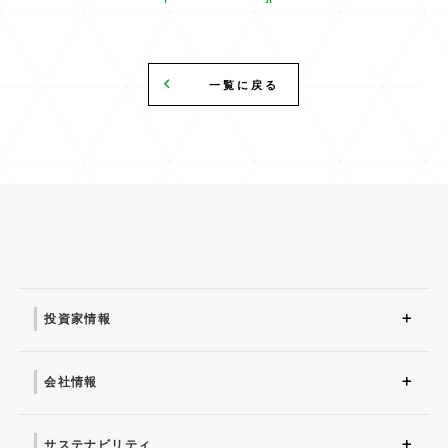
一覧に戻る
投資家情報
投資家情報 トップ
アナリストカバレッジ
配当情報
説明会
業績ハイライト
財務諸表
株主の状況
中期経営計画
アナリストレポート
決算短信
有価証券報告書
IRニュース
IR基本方針
よくあるご質問
電子公告
事業等のリスク
株式情報
株主総会
IRスケジュール
ファクトブック
株主通信
会社情報
会社情報 トップ
映像・CMライブラリー
社長からのごあいさつ
組織図
IDグループが選ばれる理
マナちゃんご紹介
会社概要
沿革
役員一覧
コーポレートガバナンス
経営理念
由
サステナビリティ