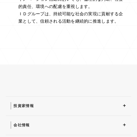
的責任、環境への配慮を重視します。
ＩＤグループは、持続可能な社会の実現に貢献する企
業として、信頼される活動を継続的に推進します。
投資家情報
投資家情報 トップ
アナリストカバレッジ
配当情報
説明会
業績ハイライト
財務諸表
株主の状況
中期経営計画
アナリストレポート
決算短信
有価証券報告書
IRニュース
IR基本方針
よくあるご質問
電子公告
事業等のリスク
株式情報
株主総会
IRスケジュール
ファクトブック
株主通信
会社情報
会社情報 トップ
映像・CMライブラリー
社長からのごあいさつ
組織図
IDグループが選ばれる理
マナちゃんご紹介
会社概要
沿革
役員一覧
コーポレートガバナンス
経営理念