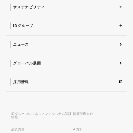
由
サステナビリティ
サステナビリティ トップ
IDグループが考える
人的資本経営に向けて
社会との関わり
事業活動を通した取り組
数字で見るIDグループ
トップメッセージ
マテリアリティ
環境
ガバナンス
健康経営
ISO26000
「サステナビリティ」と
み
は
IDグループ
IDグループ トップ
株式会社 プライド
ID武漢
IDアメリカ
株式会社インフォメーシ
愛ファクトリー株式会社
IDシンガポール
IDヨーロッパ
ョン・ディベロプメント
ニュース
グローバル展開
採用情報
IDグループのマネジメントシステム認証
情報管理方針
情報
品質方針
AI方針