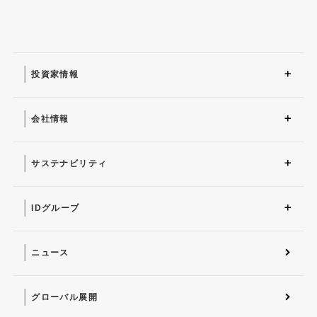
投資家情報
投資家情報 トップ
アナリストカバレッジ
配当情報
説明会
業績ハイライト
財務諸表
株主の状況
中期経営計画
アナリストレポート
決算短信
有価証券報告書
IRニュース
IR基本方針
よくあるご質問
電子公告
事業等のリスク
株式情報
株主総会
IRスケジュール
ファクトブック
株主通信
会社情報
会社情報 トップ
映像・CMライブラリー
社長からのごあいさつ
組織図
IDグループが選ばれる理
マナちゃんご紹介
会社概要
沿革
役員一覧
コーポレートガバナンス
経営理念
由
サステナビリティ
サステナビリティ トップ
IDグループが考える
人的資本経営に向けて
社会との関わり
事業活動を通した取り組
数字で見るIDグループ
トップメッセージ
マテリアリティ
環境
ガバナンス
健康経営
ISO26000
「サステナビリティ」と
み
は
IDグループ
IDグループ トップ
株式会社 プライド
ID武漢
IDアメリカ
株式会社インフォメーシ
愛ファクトリー株式会社
IDシンガポール
IDヨーロッパ
ョン・ディベロプメント
ニュース
グローバル展開