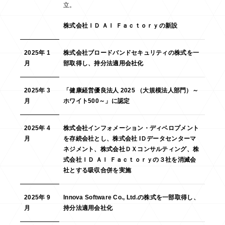
立。
株式会社ＩＤ ＡＩ Ｆａｃｔｏｒｙの新設
2025年 1
株式会社ブロードバンドセキュリティの株式を一
月
部取得し、持分法適用会社化
2025年 3
「健康経営優良法人 2025 （大規模法人部門）～
月
ホワイト500～」に認定
2025年 4
株式会社インフォメーション・ディベロプメント
月
を存続会社とし、株式会社 IＤデータセンターマ
ネジメント、株式会社ＤＸコンサルティング、株
式会社ＩＤ ＡＩ Ｆａｃｔｏｒｙの３社を消滅会
社とする吸収合併を実施
2025年 9
Innova Software Co., Ltd.の株式を一部取得し、
月
持分法適用会社化