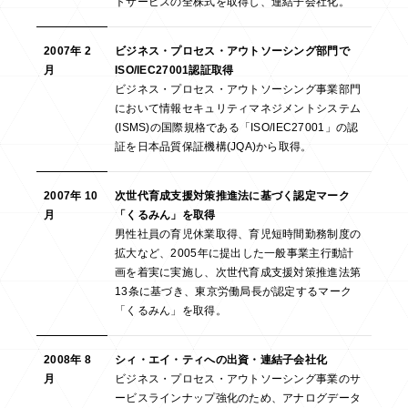
トサービスの全株式を取得し、連結子会社化。
2007年 2
ビジネス・プロセス・アウトソーシング部門で
月
ISO/IEC27001認証取得
ビジネス・プロセス・アウトソーシング事業部門
において情報セキュリティマネジメントシステム
(ISMS)の国際規格である「ISO/IEC27001」の認
証を日本品質保証機構(JQA)から取得。
2007年 10
次世代育成支援対策推進法に基づく認定マーク
月
「くるみん」を取得
男性社員の育児休業取得、育児短時間勤務制度の
拡大など、2005年に提出した一般事業主行動計
画を着実に実施し、次世代育成支援対策推進法第
13条に基づき、東京労働局長が認定するマーク
「くるみん」を取得。
2008年 8
シィ・エイ・ティへの出資・連結子会社化
月
ビジネス・プロセス・アウトソーシング事業のサ
ービスラインナップ強化のため、アナログデータ