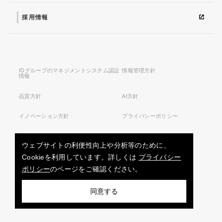
採用情報
IDグループのマネジメントシステム認証
情報管理方針
情報
品質方針
AI方針
イノベーション方針
プライバシーポリシー
サイトマップ
利用条件
ウェブサイトの利便性向上や分析等のために、
Cookieを利用しています。詳しくは
プライバシー
ポリシー
のページをご確認ください。
お問い合わせ
同意する
Copyright © ID Holdings Corporation. All rights reserved.