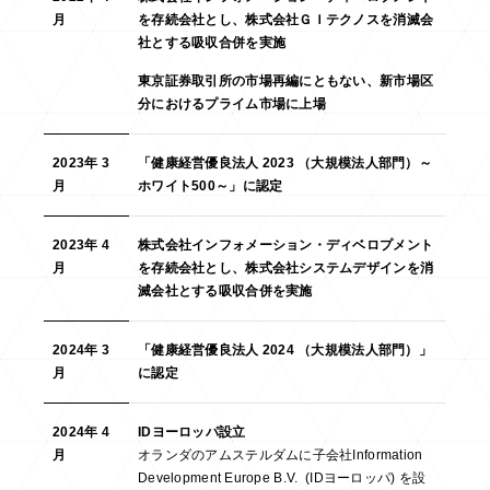
月
を存続会社とし、株式会社ＧＩテクノスを消滅会
社とする吸収合併を実施
東京証券取引所の市場再編にともない、新市場区
分におけるプライム市場に上場
2023年 3
「健康経営優良法人 2023 （大規模法人部門）～
月
ホワイト500～」に認定
2023年 4
株式会社インフォメーション・ディベロプメント
月
を存続会社とし、株式会社システムデザインを消
滅会社とする吸収合併を実施
2024年 3
「健康経営優良法人 2024 （大規模法人部門）」
月
に認定
2024年 4
IDヨーロッパ設立
月
オランダのアムステルダムに子会社Information
Development Europe B.V. (IDヨーロッパ) を設