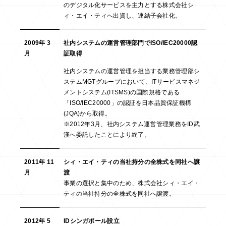
のデジタル化サービスを主力とする株式会社シ
ィ・エイ・ティへ出資し、連結子会社化。
2009年 3
社内システムの運営管理部門でISO/IEC20000認
月
証取得
社内システムの運営管理を担当する業務管理部シ
ステムMGTグループにおいて、ITサービスマネジ
メントシステム(ITSMS)の国際規格である
「ISO/IEC20000」の認証を日本品質保証機構
(JQA)から取得。
※2012年3月、社内システム運営管理業務をID武
漢へ委託したことにより終了。
2011年 11
シィ・エイ・ティの当社持分の全株式を同社へ譲
月
渡
事業の選択と集中のため、株式会社シィ・エイ・
ティの当社持分の全株式を同社へ譲渡。
2012年 5
IDシンガポール設立