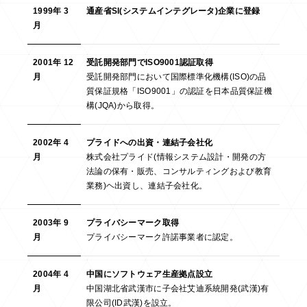
1999年 3
通産省SI(システムインテグレータ)企業に登録
月
2001年 12
受託開発部門でISO9001認証取得
月
受託開発部門において国際標準化機構(ISO)の品
質保証規格「ISO9001」の認証を日本品質保証機
構(JQA)から取得。
2002年 4
プライドへの出資・連結子会社化
月
株式会社プライド(情報システム設計・開発の方
法論の保有・販売、コンサルティングおよび教育
業務)ヘ出資し、連結子会社化。
2003年 9
プライバシーマーク取得
月
プライバシーマーク許諾事業者に認定。
2004年 4
中国にソフトウェア生産拠点設立
月
中国湖北省武漢市に子会社艾迪系統開発(武漢)有
限公司(ID武漢)を設立。