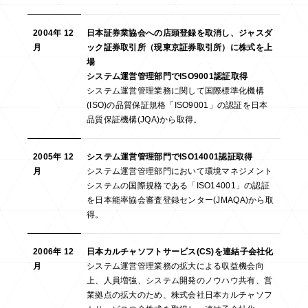
2004年 12
日本証券業協会への店頭登録を取消し、ジャスダ
月
ック証券取引所（現東京証券取引所）に株式を上
場
システム運営管理部門でISO9001認証取得
システム運営管理業務に関して国際標準化機構
(ISO)の品質保証規格「ISO9001」の認証を日本
品質保証機構(JQA)から取得。
2005年 12
システム運営管理部門でISO14001認証取得
月
システム運営管理部門において環境マネジメント
システムの国際規格である「ISO14001」の認証
を日本能率協会審査登録センター(JMAQA)から取
得。
2006年 12
日本カルチャソフトサービス(CS)を連結子会社化
月
システム運営管理業務の拡大による収益機会向
上、人員増強、システム開発のノウハウ共有、営
業拠点の拡大のため、株式会社日本カルチャソフ