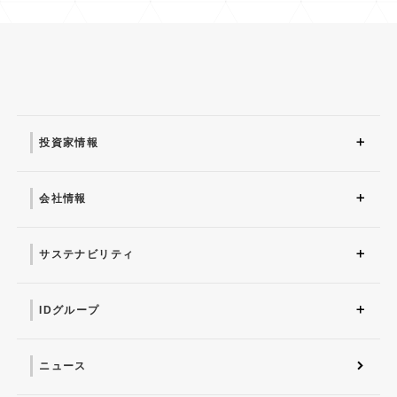
投資家情報
投資家情報 トップ
アナリストカバレッジ
配当情報
説明会
業績ハイライト
財務諸表
株主の状況
中期経営計画
アナリストレポート
決算短信
有価証券報告書
IRニュース
IR基本方針
よくあるご質問
電子公告
事業等のリスク
株式情報
株主総会
IRスケジュール
ファクトブック
株主通信
会社情報
会社情報 トップ
映像・CMライブラリー
社長からのごあいさつ
組織図
IDグループが選ばれる理
マナちゃんご紹介
会社概要
沿革
役員一覧
コーポレートガバナンス
経営理念
由
サステナビリティ
サステナビリティ トップ
IDグループが考える
人的資本経営に向けて
社会との関わり
事業活動を通した取り組
数字で見るIDグループ
トップメッセージ
マテリアリティ
環境
ガバナンス
健康経営
ISO26000
「サステナビリティ」と
み
は
IDグループ
IDグループ トップ
株式会社 プライド
ID武漢
IDアメリカ
株式会社インフォメーシ
愛ファクトリー株式会社
IDシンガポール
IDヨーロッパ
ョン・ディベロプメント
ニュース