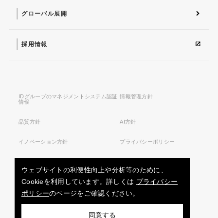
グローバル展開
採用情報
IDグループのマネジメントシステム認証
情報管理方針
情報
品質方針
AI方針
イノベーション方針
プライバシーポリシー
サイトマップ
利用条件
ウェブサイトの利便性向上や分析等のために、
Cookieを利用しています。詳しくは
プライバシー
ポリシー
のページをご確認ください。
お問い合わせ
同意する